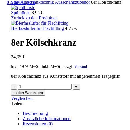
Start
Ausschanktechnik
Ausschankzubehör
8er Kölschkranz
0
Artikel
0,00
€
Spülbürste
8,95
€
Zurück zu den Produkten
Bierfasslüfter für Flachfitting
4,75
€
8er Kölschkranz
24,95
€
inkl. 19 % MwSt.
inkl. MwSt. - zzgl.
Versand
8er Kölschkranz aus Kunststoff mit angenehmen Tragegriff
In den Warenkorb
Vergleichen
Teilen:
Beschreibung
Zusätzliche Informationen
Rezensionen (0)