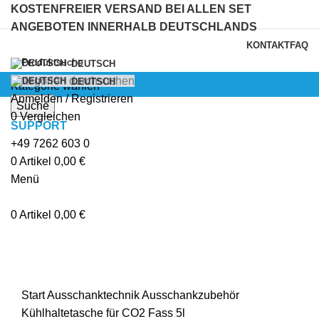
KOSTENFREIER VERSAND BEI ALLEN SET
ANGEBOTEN INNERHALB DEUTSCHLANDS
KONTAKT
FAQ
DEUTSCH
Kategorien durchsuchen
DEUTSCH
Kategorie wählen
Anmelden / Registrieren
Suche
0
Vergleichen
SUPPORT
+49 7262 603 0
0
Artikel
0,00
€
Menü
Klick zum Vergrößern
0
Artikel
0,00
€
Start
Ausschanktechnik
Ausschankzubehör
Kühlhaltetasche für CO2 Fass 5l